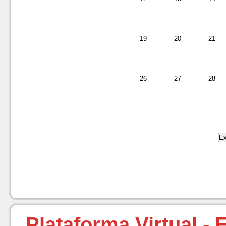
19
20
21
26
27
28
Plataforma Virtual -