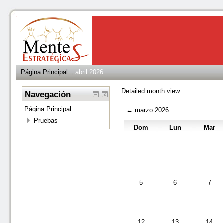
Página Principal
abril 2026
→
Detailed month view:
Navegación
Página Principal
←
marzo 2026
Pruebas
Dom
Lun
Mar
5
6
7
12
13
14