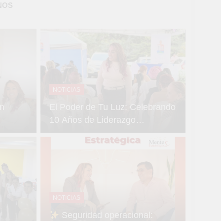
NOS
NOTICIAS
n
El Poder de Tu Luz: Celebrando
10 Años de Liderazgo
Femenino y Sororidad en la
Red de Mujeres de Itagüí
NOTICIAS
Seguridad operacional: