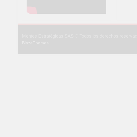
Mentes Estratégicas SAS © Todos los derechos reserva
.
BlazeThemes